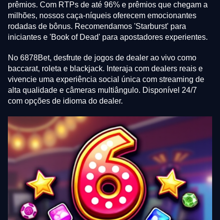
prêmios. Com RTPs de até 96% e prêmios que chegam a
milhões, nossos caça-níqueis oferecem emocionantes
rodadas de bônus. Recomendamos 'Starburst' para
iniciantes e 'Book of Dead' para apostadores experientes.
No 6878Bet, desfrute de jogos de dealer ao vivo como
baccarat, roleta e blackjack. Interaja com dealers reais e
vivencie uma experiência social única com streaming de
alta qualidade e câmeras multiângulo. Disponível 24/7
com opções de idioma do dealer.