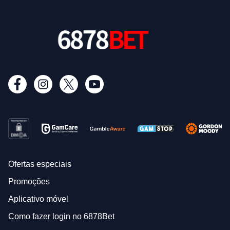
Ofertas especiais
Promoções
Aplicativo móvel
Como fazer login no 6878Bet