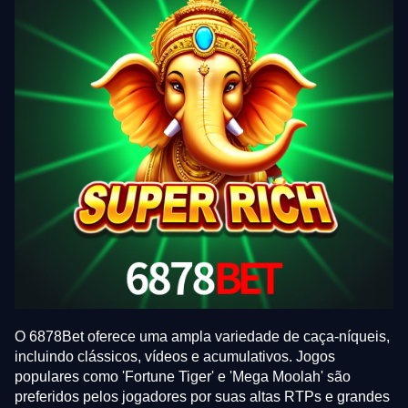
O 6878Bet oferece uma ampla variedade de caça-níqueis,
incluindo clássicos, vídeos e acumulativos. Jogos
populares como 'Fortune Tiger' e 'Mega Moolah' são
preferidos pelos jogadores por suas altas RTPs e grandes