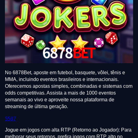
No 6878Bet, aposte em futebol, basquete, vôlei, tênis e
MMA, incluindo eventos brasileiros e internacionais.
Oferecemos apostas simples, combinadas e sistemas com
odds competitivas. Assista a mais de 1000 eventos
semanais ao vivo e aproveite nossa plataforma de
streaming de última geração.
5597
Jogue em jogos com alta RTP (Retorno ao Jogador): Para
melhorar seus retornos, prefira jogos com RTP alto no